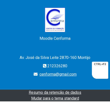
Moodle Cenforma
Av. José da Silva Leite 2870-160 Montijo
CTRL+F2
212326280
cenforma@gmail.com
Resumo da retenção de dados
Mudar para o tema standard