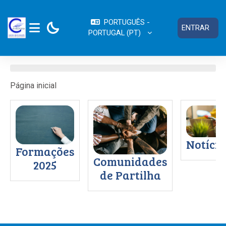
Ir para o conteúdo principal
PORTUGUÊS -
ENTRAR
PORTUGAL ‎(PT)‎
PAINEL LATERAL
Página inicial
Notícia
Formações
Comunidades
2025
de Partilha